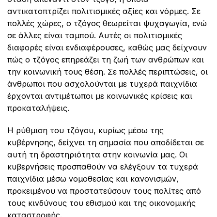
αντικατοπτρίζει πολιτισμικές αξίες και νόρμες. Σε
πολλές χώρες, ο τζόγος θεωρείται ψυχαγωγία, ενώ
σε άλλες είναι ταμπού. Αυτές οι πολιτισμικές
διαφορές είναι ενδιαφέρουσες, καθώς μας δείχνουν
πώς ο τζόγος επηρεάζει τη ζωή των ανθρώπων και
την κοινωνική τους θέση. Σε πολλές περιπτώσεις, οι
άνθρωποι που ασχολούνται με τυχερά παιχνίδια
έρχονται αντιμέτωποι με κοινωνικές κρίσεις και
προκαταλήψεις.
Η ρύθμιση του τζόγου, κυρίως μέσω της
κυβέρνησης, δείχνει τη σημασία που αποδίδεται σε
αυτή τη δραστηριότητα στην κοινωνία μας. Οι
κυβερνήσεις προσπαθούν να ελέγξουν τα τυχερά
παιχνίδια μέσω νομοθεσίας και κανονισμών,
προκειμένου να προστατεύσουν τους πολίτες από
τους κινδύνους του εθισμού και της οικονομικής
καταστροφής.