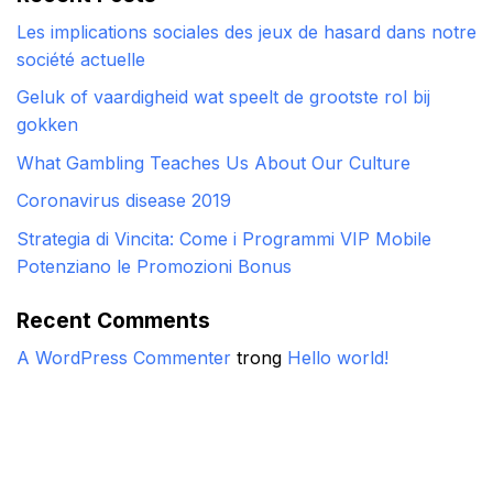
Les implications sociales des jeux de hasard dans notre
société actuelle
Geluk of vaardigheid wat speelt de grootste rol bij
gokken
What Gambling Teaches Us About Our Culture
Coronavirus disease 2019
Strategia di Vincita: Come i Programmi VIP Mobile
Potenziano le Promozioni Bonus
Recent Comments
A WordPress Commenter
trong
Hello world!