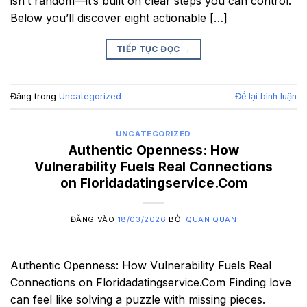
isn’t random—it’s built on clear steps you can control.
Below you’ll discover eight actionable […]
TIẾP TỤC ĐỌC
→
Đăng trong
Uncategorized
Để lại bình luận
UNCATEGORIZED
Authentic Openness: How
Vulnerability Fuels Real Connections
on Floridadatingservice.Com
ĐĂNG VÀO
18/03/2026
BỞI
QUAN QUAN
Authentic Openness: How Vulnerability Fuels Real
Connections on Floridadatingservice.Com Finding love
can feel like solving a puzzle with missing pieces.