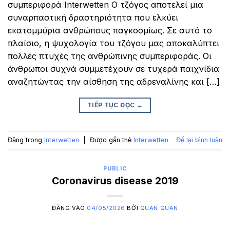
συμπεριφορά Interwetten Ο τζόγος αποτελεί μια
συναρπαστική δραστηριότητα που ελκύει
εκατομμύρια ανθρώπους παγκοσμίως. Σε αυτό το
πλαίσιο, η ψυχολογία του τζόγου μας αποκαλύπτει
πολλές πτυχές της ανθρώπινης συμπεριφοράς. Οι
άνθρωποι συχνά συμμετέχουν σε τυχερά παιχνίδια
αναζητώντας την αίσθηση της αδρεναλίνης και […]
TIẾP TỤC ĐỌC
→
Đăng trong
Interwetten
|
Được gắn thẻ
Interwetten
Để lại bình luận
PUBLIC
Coronavirus disease 2019
ĐĂNG VÀO
04/05/2026
BỞI
QUAN QUAN